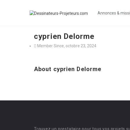
Annonces & miss
cyprien Delorme
Member Since, octobre 23, 2024
About cyprien Delorme
Trouvez un prestataire pour tous vos projets s