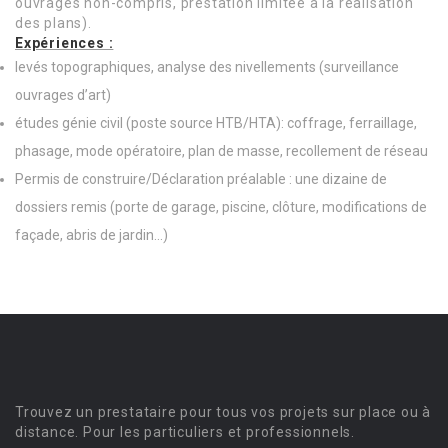
ouvrages non-compris, prestation limitée à la réalisation
des plans).
Expériences :
levés topographiques, analyse des nivellements (surveillance
ouvrages d’art)
études génie civil (poste source HTB/HTA): coffrage, ferraillage,
phasage, mode opératoire, plan de masse, recollement de réseau
Permis de construire/Déclaration préalable : une dizaine de
dossiers remis (porte de garage, piscine, clôture, modifications de
façade, abris de jardin…)
Trouvez un prestataire pour tous vos projets sur place ou à
distance. Pour les particuliers et professionnels.