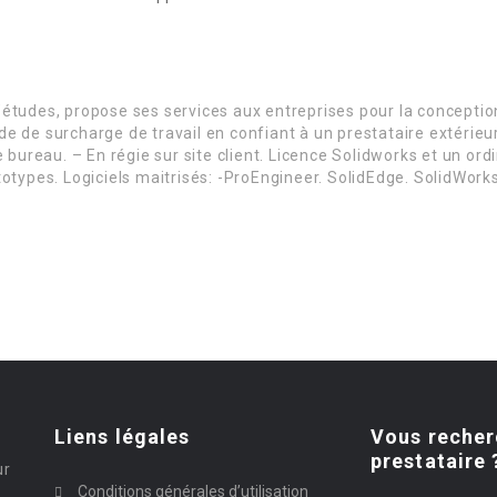
’études, propose ses services aux entreprises pour la conceptio
iode de surcharge de travail en confiant à un prestataire extérie
 bureau. – En régie sur site client. Licence Solidworks et un ord
otypes. Logiciels maitrisés: -ProEngineer. SolidEdge. SolidWorks
Liens légales
Vous recher
prestataire 
ur
Conditions générales d’utilisation