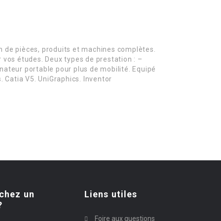
n de pièces, produits et machines complètes.
ur vos études. Deux types de prestation : –
inateur portable pour plus de mobilité. Equipé
. Catia V5. UniGraphics. Inventor
chez un
Liens utiles
?
Foire aux questions