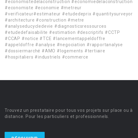
#economistedelaconstruction #economiedelaconstruction
#economiste #economie #metreur
#verificateur#estimateur #etudedeprix #quantitysurveyor
#architecture #construction #metre
#analyseducycledevie #diagnosticsressources
#etudedefaisabilite #estimation #descriptifs #CCTP
#CCAP #notice #TCE #lancementappeldoffre
#appeldoffre #analyse #negociation #rapportanalyse
#dossiermarché #AMO #logements #tertiaire
#hospitaliers #industriels #commerce
Trouvez un prestataire pour tous vos projets sur place ou à
distance. Pour les particuliers et professionnels.