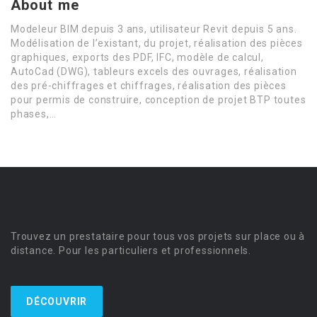
About me
Modeleur BIM depuis 3 ans, utilisateur Revit depuis 5 ans.
Modélisation de l’existant, du projet, réalisation des pièces
graphiques, exports des PDF, IFC, modèle de calcul,
AutoCad (DWG), tableurs excels des ouvrages, réalisation
des pré-chiffrages et chiffrages, réalisation des pièces
pour permis de construire, conception de projet BTP toutes
phases,…
Trouvez un prestataire pour tous vos projets sur place ou à
distance. Pour les particuliers et professionnels.
DÉCOUVRIR