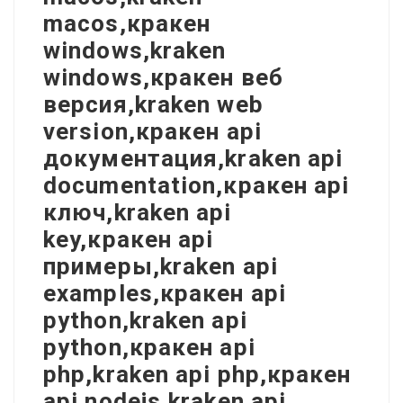
macos,кракен
windows,kraken
windows,кракен веб
версия,kraken web
version,кракен api
документация,kraken api
documentation,кракен api
ключ,kraken api
key,кракен api
примеры,kraken api
examples,кракен api
python,kraken api
python,кракен api
php,kraken api php,кракен
api nodejs,kraken api