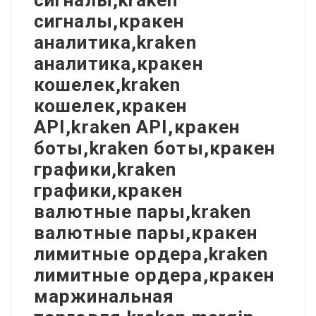
сигналы,kraken
сигналы,кракен
аналитика,kraken
аналитика,кракен
кошелек,kraken
кошелек,кракен
API,kraken API,кракен
боты,kraken боты,кракен
графики,kraken
графики,кракен
валютные пары,kraken
валютные пары,кракен
лимитные ордера,kraken
лимитные ордера,кракен
маржинальная