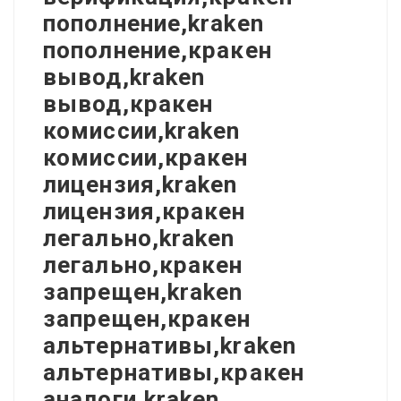
пополнение,kraken
пополнение,кракен
вывод,kraken
вывод,кракен
комиссии,kraken
комиссии,кракен
лицензия,kraken
лицензия,кракен
легально,kraken
легально,кракен
запрещен,kraken
запрещен,кракен
альтернативы,kraken
альтернативы,кракен
аналоги,kraken