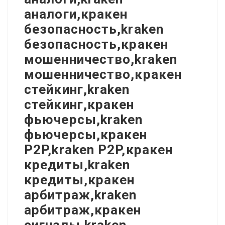
аналоги,кракен
безопасность,kraken
безопасность,кракен
мошенничество,kraken
мошенничество,кракен
стейкинг,kraken
стейкинг,кракен
фьючерсы,kraken
фьючерсы,кракен
P2P,kraken P2P,кракен
кредиты,kraken
кредиты,кракен
арбитраж,kraken
арбитраж,кракен