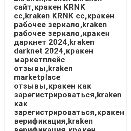
сайт,кракен KRNK
cc,kraken KRNK cc,кракен
рабочее зеркало,kraken
рабочее зеркало,кракен
даркнет 2024,kraken
darknet 2024,кракен
маркетплейс
отзывы,kraken
marketplace
отзывы,кракен как
зарегистрироваться,kraken
как
зарегистрироваться,кракен
верификация,kraken
верификация,кракен