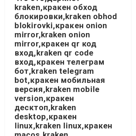
kraken,кракен обход
блокировки,kraken obhod
blokirovki,кракен onion
mirror,kraken onion
mirror,кракен qr код
вход,kraken qr code
вход,кракен телеграм
бот,kraken telegram
bot,кракен мобильная
версия,kraken mobile
version,кракен
десктоп,kraken
desktop,кракен
linux,kraken linux,кракен
macos,kraken