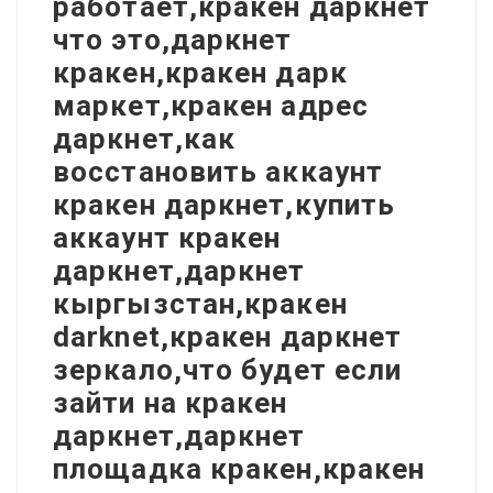
работает,кракен даркнет
что это,даркнет
кракен,кракен дарк
маркет,кракен адрес
даркнет,как
восстановить аккаунт
кракен даркнет,купить
аккаунт кракен
даркнет,даркнет
кыргызстан,кракен
darknet,кракен даркнет
зеркало,что будет если
зайти на кракен
даркнет,даркнет
площадка кракен,кракен