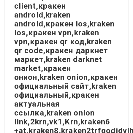
client,кракен
android,kraken
android,кракен ios,kraken
ios,кракен vpn,kraken
vpn,кракен qr код,kraken
qr code,кракен даркнет
маркет,kraken darknet
market,кракен
онион,kraken onion,кракен
официальный сайт,kraken
официальный,кракен
актуальная
ссылка,kraken onion
link,2krn,vk1,Krn,kraken6
+at,kraken8,kraken2trfqodidv