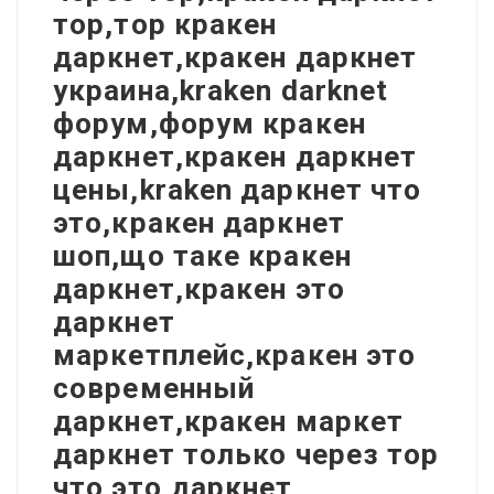
тор,тор кракен
даркнет,кракен даркнет
украина,kraken darknet
форум,форум кракен
даркнет,кракен даркнет
цены,kraken даркнет что
это,кракен даркнет
шоп,що таке кракен
даркнет,кракен это
даркнет
маркетплейс,кракен это
современный
даркнет,кракен маркет
даркнет только через тор
что это,даркнет