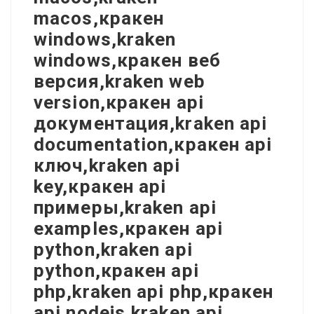
macos,кракен
windows,kraken
windows,кракен веб
версия,kraken web
version,кракен api
документация,kraken api
documentation,кракен api
ключ,kraken api
key,кракен api
примеры,kraken api
examples,кракен api
python,kraken api
python,кракен api
php,kraken api php,кракен
api nodejs,kraken api