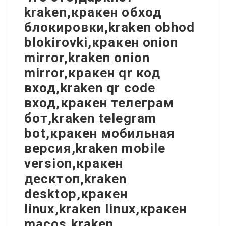
kraken,кракен обход
блокировки,kraken obhod
blokirovki,кракен onion
mirror,kraken onion
mirror,кракен qr код
вход,kraken qr code
вход,кракен телеграм
бот,kraken telegram
bot,кракен мобильная
версия,kraken mobile
version,кракен
десктоп,kraken
desktop,кракен
linux,kraken linux,кракен
macos,kraken