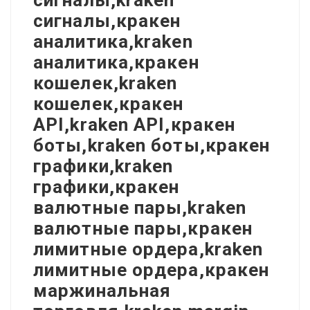
сигналы,kraken
сигналы,кракен
аналитика,kraken
аналитика,кракен
кошелек,kraken
кошелек,кракен
API,kraken API,кракен
боты,kraken боты,кракен
графики,kraken
графики,кракен
валютные пары,kraken
валютные пары,кракен
лимитные ордера,kraken
лимитные ордера,кракен
маржинальная