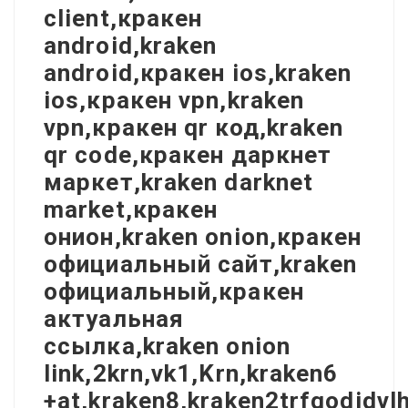
client,кракен
android,kraken
android,кракен ios,kraken
ios,кракен vpn,kraken
vpn,кракен qr код,kraken
qr code,кракен даркнет
маркет,kraken darknet
market,кракен
онион,kraken onion,кракен
официальный сайт,kraken
официальный,кракен
актуальная
ссылка,kraken onion
link,2krn,vk1,Krn,kraken6
+at,kraken8,kraken2trfqodidv