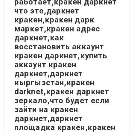
работает,кракен даркнет
что это,даркнет
кракен,кракен дарк
маркет,кракен адрес
даркнет,как
восстановить аккаунт
кракен даркнет,купить
аккаунт кракен
даркнет,даркнет
кыргызстан,кракен
darknet,кракен даркнет
зеркало,что будет если
зайти на кракен
даркнет,даркнет
площадка кракен,кракен