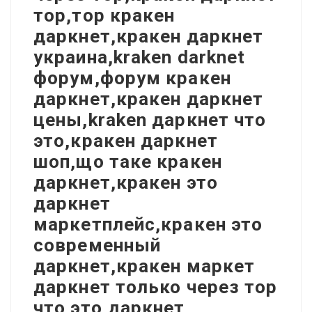
тор,тор кракен
даркнет,кракен даркнет
украина,kraken darknet
форум,форум кракен
даркнет,кракен даркнет
цены,kraken даркнет что
это,кракен даркнет
шоп,що таке кракен
даркнет,кракен это
даркнет
маркетплейс,кракен это
современный
даркнет,кракен маркет
даркнет только через тор
что это,даркнет