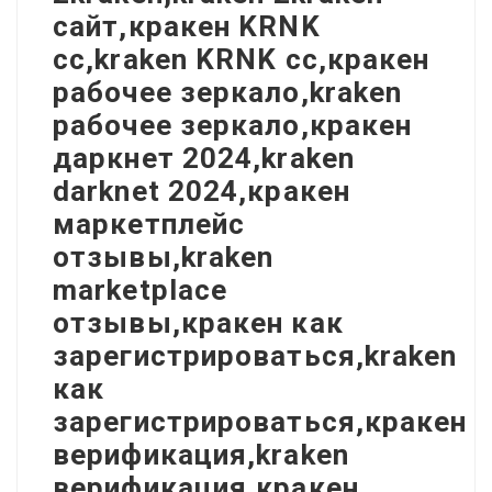
сайт,кракен KRNK
cc,kraken KRNK cc,кракен
рабочее зеркало,kraken
рабочее зеркало,кракен
даркнет 2024,kraken
darknet 2024,кракен
маркетплейс
отзывы,kraken
marketplace
отзывы,кракен как
зарегистрироваться,kraken
как
зарегистрироваться,кракен
верификация,kraken
верификация,кракен