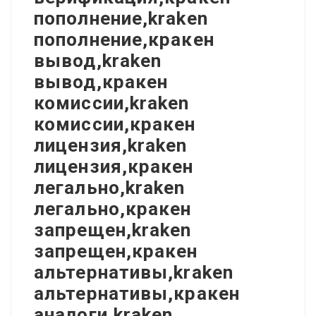
пополнение,kraken
пополнение,кракен
вывод,kraken
вывод,кракен
комиссии,kraken
комиссии,кракен
лицензия,kraken
лицензия,кракен
легально,kraken
легально,кракен
запрещен,kraken
запрещен,кракен
альтернативы,kraken
альтернативы,кракен
аналоги,kraken