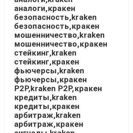
аналоги,кракен
безопасность,kraken
безопасность,кракен
мошенничество,kraken
мошенничество,кракен
стейкинг,kraken
стейкинг,кракен
фьючерсы,kraken
фьючерсы,кракен
P2P,kraken P2P,кракен
кредиты,kraken
кредиты,кракен
арбитраж,kraken
арбитраж,кракен