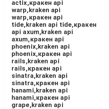
actix,кракен api
warp,kraken api
warp,кракен api
tide,kraken api tide,кракен
api axum,kraken api
axum,кракен api
phoenix,kraken api
phoenix,кракен api
rails,kraken api
rails,кракен api
sinatra,kraken api
sinatra,кракен api
hanami,kraken api
hanami,кракен api
grape,kraken api