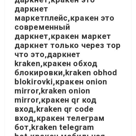
даркнет
маркетплейс,кракен это
современный
даркнет,кракен маркет
даркнет только через тор
что это,даркнет
kraken,кракен обход
блокировки,kraken obhod
blokirovki,кракен onion
mirror,kraken onion
mirror,кракен qr код
вход,kraken qr code
вход,кракен телеграм
бот,kraken telegram