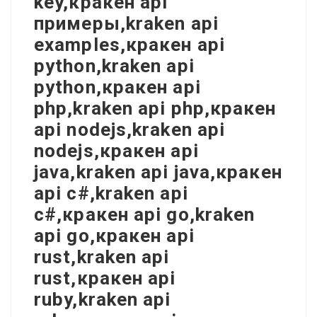
key,кракен api
примеры,kraken api
examples,кракен api
python,kraken api
python,кракен api
php,kraken api php,кракен
api nodejs,kraken api
nodejs,кракен api
java,kraken api java,кракен
api c#,kraken api
c#,кракен api go,kraken
api go,кракен api
rust,kraken api
rust,кракен api
ruby,kraken api