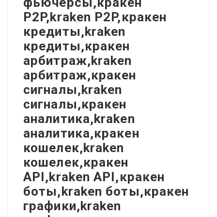
фьючерсы,кракен
P2P,kraken P2P,кракен
кредиты,kraken
кредиты,кракен
арбитраж,kraken
арбитраж,кракен
сигналы,kraken
сигналы,кракен
аналитика,kraken
аналитика,кракен
кошелек,kraken
кошелек,кракен
API,kraken API,кракен
боты,kraken боты,кракен
графики,kraken