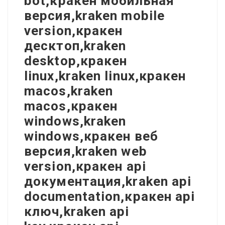
bot,кракен мобильная
версия,kraken mobile
version,кракен
десктоп,kraken
desktop,кракен
linux,kraken linux,кракен
macos,kraken
macos,кракен
windows,kraken
windows,кракен веб
версия,kraken web
version,кракен api
документация,kraken api
documentation,кракен api
ключ,kraken api