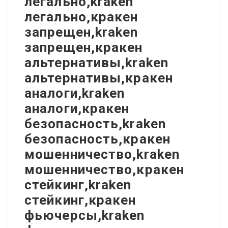
легально,kraken
легально,кракен
запрещен,kraken
запрещен,кракен
альтернативы,kraken
альтернативы,кракен
аналоги,kraken
аналоги,кракен
безопасность,kraken
безопасность,кракен
мошенничество,kraken
мошенничество,кракен
стейкинг,kraken
стейкинг,кракен
фьючерсы,kraken