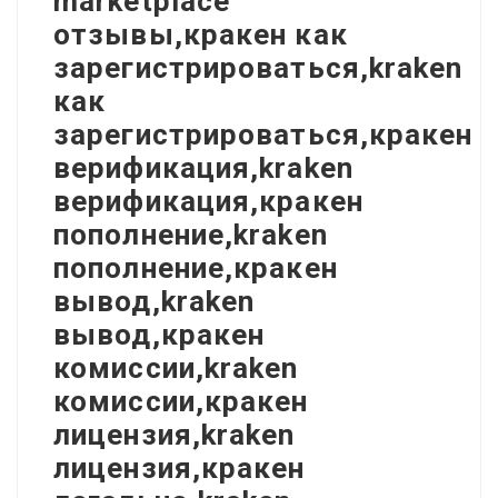
marketplace
отзывы,кракен как
зарегистрироваться,kraken
как
зарегистрироваться,кракен
верификация,kraken
верификация,кракен
пополнение,kraken
пополнение,кракен
вывод,kraken
вывод,кракен
комиссии,kraken
комиссии,кракен
лицензия,kraken
лицензия,кракен