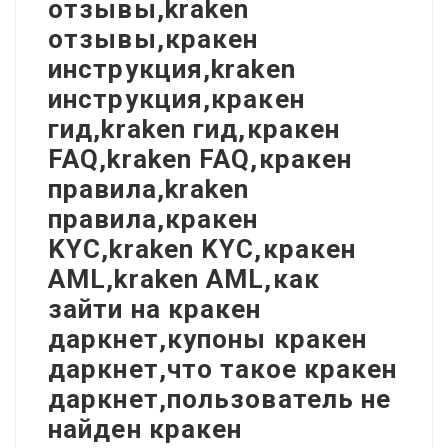
отзывы,kraken
отзывы,кракен
инструкция,kraken
инструкция,кракен
гид,kraken гид,кракен
FAQ,kraken FAQ,кракен
правила,kraken
правила,кракен
KYC,kraken KYC,кракен
AML,kraken AML,как
зайти на кракен
даркнет,купоны кракен
даркнет,что такое кракен
даркнет,пользователь не
найден кракен