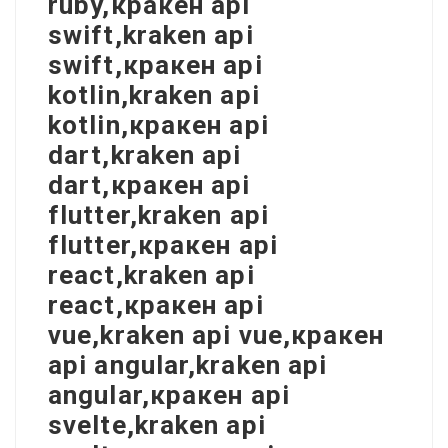
ruby,кракен api
swift,kraken api
swift,кракен api
kotlin,kraken api
kotlin,кракен api
dart,kraken api
dart,кракен api
flutter,kraken api
flutter,кракен api
react,kraken api
react,кракен api
vue,kraken api vue,кракен
api angular,kraken api
angular,кракен api
svelte,kraken api