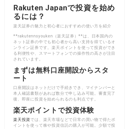
Rakuten Japanで投資を始め
るには？
楽天証券の魅力と初心者におすすめの使い方を紹介
**rakutennsyouken（楽天証券）**は、日本国内の
ネット証券の中でも初心者から高い支持を得ているオ
ンライン証券です。楽天ポイントを使って投資ができ
る利便性や、スマートフォンでの操作性の高さが注目
されています。
まずは無料口座開設からスタ
ート
口座開設はネットだけで手続きでき、マイナンバーと
本人確認書類があれば数分で申し込み可能。審査完了
後、即座に投資を始められるのも利点です。
楽天ポイントで投資体験
楽天投資
では、楽天市場などで日常の買い物で得たポ
イントを使って株や投資信託の購入が可能。少額で投