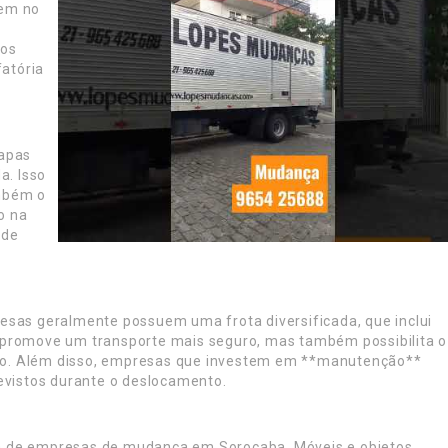
gem no
dos
atória
tapas
a. Isso
ambém o
o na
 de
esas geralmente possuem uma frota diversificada, que inclui
 promove um transporte mais seguro, mas também possibilita o
esso. Além disso, empresas que investem em **manutenção**
evistos durante o deslocamento.
ca de empresas de mudança em Sorocaba. Móveis e objetos