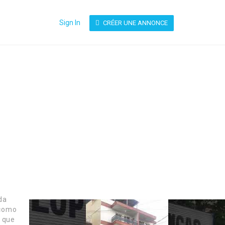
Sign In
CRÉER UNE ANNONCE
da
 como
, que