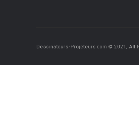
Dessinateurs-Projeteurs.com © 2021, All 
Required 'Candidate' login to applying this job.
Click here to
logout
And t
Login to your account
Username/Email Address:
Password: