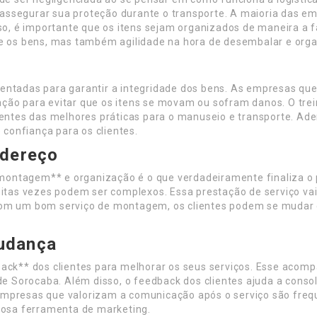
ssegurar sua proteção durante o transporte. A maioria das em
isso, é importante que os itens sejam organizados de maneira 
s bens, mas também agilidade na hora de desembalar e organi
mentadas para garantir a integridade dos bens. As empresas q
ação para evitar que os itens se movam ou sofram danos. O tr
 cientes das melhores práticas para o manuseio e transporte.
confiança para os clientes.
ndereço
ontagem** e organização é o que verdadeiramente finaliza o 
as vezes podem ser complexos. Essa prestação de serviço vai 
s. Com um bom serviço de montagem, os clientes podem se mudar
udança
k** dos clientes para melhorar os seus serviços. Esse acom
Sorocaba. Além disso, o feedback dos clientes ajuda a consol
Empresas que valorizam a comunicação após o serviço são freq
erosa ferramenta de marketing.