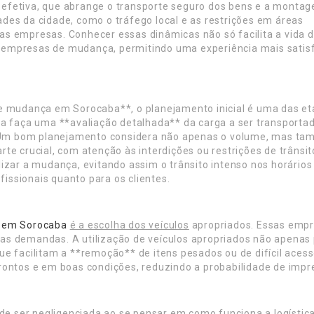
ão efetiva, que abrange o transporte seguro dos bens e a monta
dades da cidade, como o tráfego local e as restrições em áreas
elas empresas. Conhecer essas dinâmicas não só facilita a vida 
empresas de mudança, permitindo uma experiência mais satisf
de mudança em Sorocaba**, o planejamento inicial é uma das e
a faça uma **avaliação detalhada** da carga a ser transportad
s. Um bom planejamento considera não apenas o volume, mas t
arte crucial, com atenção às interdições ou restrições de trânsit
izar a mudança, evitando assim o trânsito intenso nos horários
fissionais quanto para os clientes.
 em Sorocaba
é a escolha dos veículos
apropriados. Essas empr
as demandas. A utilização de veículos apropriados não apenas
ue facilitam a **remoção** de itens pesados ou de difícil ac
rontos e em boas condições, reduzindo a probabilidade de impr
e ser negligenciada ao se pensar em como funciona a logísti