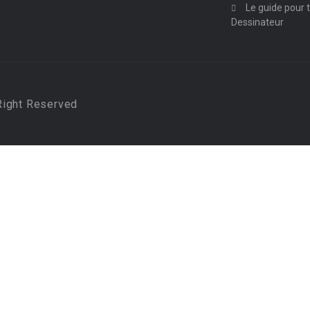
Le guide pour t
Dessinateur
Right Reserved
ry again