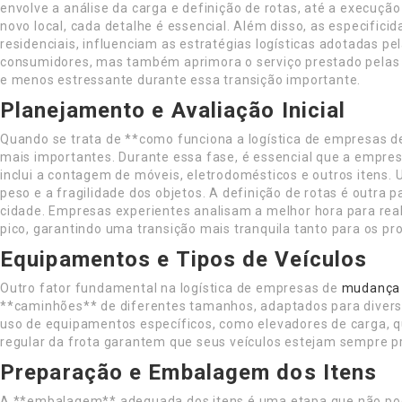
envolve a análise da carga e definição de rotas, até a execuç
novo local, cada detalhe é essencial. Além disso, as especifici
residenciais, influenciam as estratégias logísticas adotadas p
consumidores, mas também aprimora o serviço prestado pelas 
e menos estressante durante essa transição importante.
Planejamento e Avaliação Inicial
Quando se trata de **como funciona a logística de empresas 
mais importantes. Durante essa fase, é essencial que a empres
inclui a contagem de móveis, eletrodomésticos e outros iten
peso e a fragilidade dos objetos. A definição de rotas é outra p
cidade. Empresas experientes analisam a melhor hora para real
pico, garantindo uma transição mais tranquila tanto para os pro
Equipamentos e Tipos de Veículos
Outro fator fundamental na logística de empresas de
mudança
**caminhões** de diferentes tamanhos, adaptados para divers
uso de equipamentos específicos, como elevadores de carga, q
regular da frota garantem que seus veículos estejam sempre p
Preparação e Embalagem dos Itens
A **embalagem** adequada dos itens é uma etapa que não pod