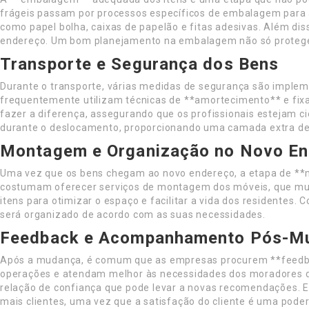
frágeis passam por processos específicos de embalagem para a
como papel bolha, caixas de papelão e fitas adesivas. Além d
endereço. Um bom planejamento na embalagem não só protege o
Transporte e Segurança dos Bens
Durante o transporte, várias medidas de segurança são imple
frequentemente utilizam técnicas de **amortecimento** e fix
fazer a diferença, assegurando que os profissionais estejam
durante o deslocamento, proporcionando uma camada extra de 
Montagem e Organização no Novo E
Uma vez que os bens chegam ao novo endereço, a etapa de **m
costumam oferecer serviços de montagem dos móveis, que muit
itens para otimizar o espaço e facilitar a vida dos residente
será organizado de acordo com as suas necessidades.
Feedback e Acompanhamento Pós-M
Após a mudança, é comum que as empresas procurem **feedbac
operações e atendam melhor às necessidades dos moradores de 
relação de confiança que pode levar a novas recomendações. 
mais clientes, uma vez que a satisfação do cliente é uma pod