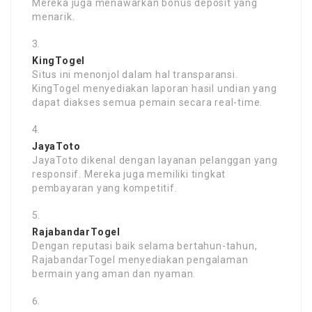
Mereka juga menawarkan bonus deposit yang
menarik.
KingTogel
Situs ini menonjol dalam hal transparansi.
KingTogel menyediakan laporan hasil undian yang
dapat diakses semua pemain secara real-time.
JayaToto
JayaToto dikenal dengan layanan pelanggan yang
responsif. Mereka juga memiliki tingkat
pembayaran yang kompetitif.
RajabandarTogel
Dengan reputasi baik selama bertahun-tahun,
RajabandarTogel menyediakan pengalaman
bermain yang aman dan nyaman.