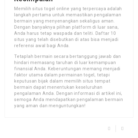
Memilih situs togel online yang terpercaya adalah
langkah pertama untuk memastikan pengalaman
bermain yang menyenangkan sekaligus aman.
Dengan banyaknya pilihan platform di luar sana,
Anda harus tetap waspada dan teliti. Daftar 10
situs yang telah disebutkan di atas bisa menjadi
referensi awal bagi Anda.
Tetaplah bermain secara bertanggung jawab dan
hindari memasang taruhan di luar kemampuan
finansial Anda. Keberuntungan memang menjadi
faktor utama dalam permainan togel, tetapi
keputusan bijak dalam memilih situs tempat
bermain dapat menentukan keseluruhan
pengalaman Anda. Dengan informasi di artikel ini,
semoga Anda mendapatkan pengalaman bermain
yang aman dan menguntungkan!