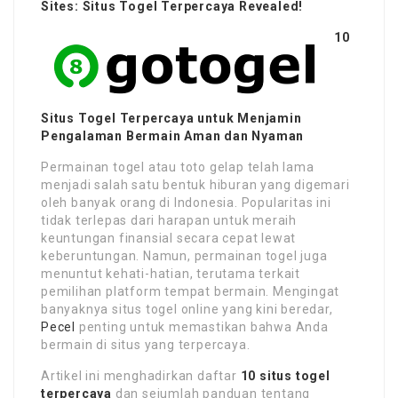
Sites: Situs Togel Terpercaya Revealed!
10
Situs Togel Terpercaya untuk Menjamin
Pengalaman Bermain Aman dan Nyaman
Permainan togel atau toto gelap telah lama
menjadi salah satu bentuk hiburan yang digemari
oleh banyak orang di Indonesia. Popularitas ini
tidak terlepas dari harapan untuk meraih
keuntungan finansial secara cepat lewat
keberuntungan. Namun, permainan togel juga
menuntut kehati-hatian, terutama terkait
pemilihan platform tempat bermain. Mengingat
banyaknya situs togel online yang kini beredar,
Pecel
penting untuk memastikan bahwa Anda
bermain di situs yang terpercaya.
Artikel ini menghadirkan daftar
10 situs togel
terpercaya
dan sejumlah panduan tentang