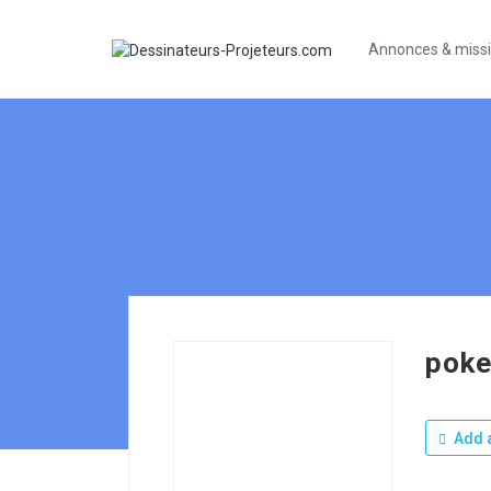
Annonces & miss
poke
Add a