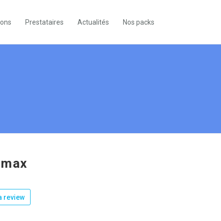
ions
Prestataires
Actualités
Nos packs
omax
 review