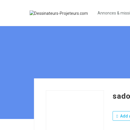
Annonces & miss
sad
Add a