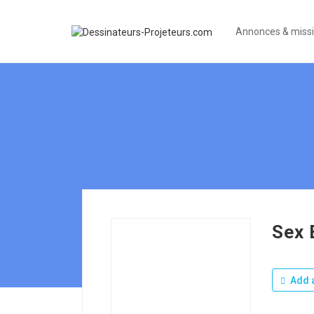
Annonces & miss
Sex 
Add a