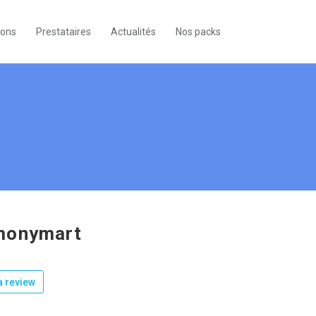
ions
Prestataires
Actualités
Nos packs
monymart
 review