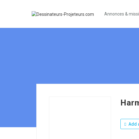
Annonces & miss
Har
Add a