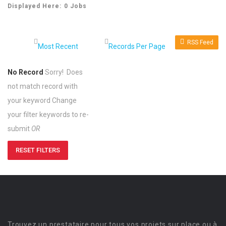
Displayed Here: 0 Jobs
RSS Feed
No Record
Sorry! Does
not match record with
your keyword
Change
your filter keywords to re-
submit
OR
RESET FILTERS
Trouvez un prestataire pour tous vos projets sur place ou à