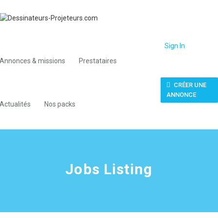
Sign In
Annonces & missions
Prestataires
CRÉER UNE
ANNONCE
Actualités
Nos packs
Jobs Listing