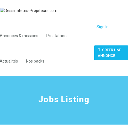
Sign In
Annonces & missions
Prestataires
CRÉER UNE
ANNONCE
Actualités
Nos packs
Jobs Listing