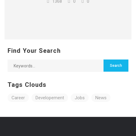
1368
0
0
Find Your Search
Tags Clouds
Career
Developement
Jobs
News