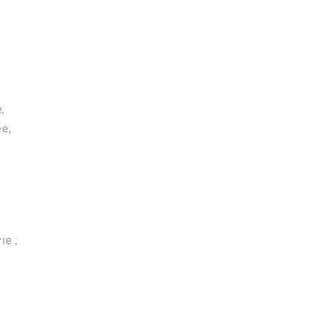
,
ée,
ie ;