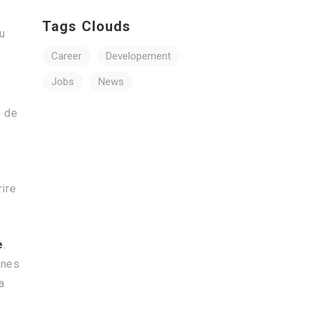
Tags Clouds
du
Career
Developement
Jobs
News
e de
rire
e
.
unes
a