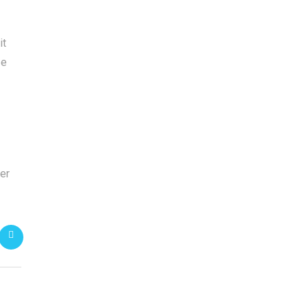
it
de
er