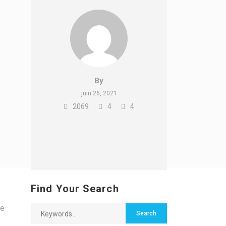
By
juin 26, 2021
2069
4
4
Find Your Search
le