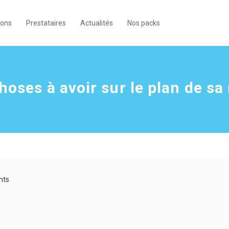
ions
Prestataires
Actualités
Nos packs
hoses à avoir sur le plan de s
nts