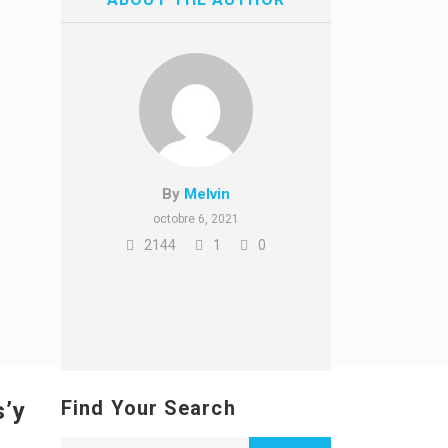
By
Melvin
octobre 6, 2021
2144
1
0
Find Your Search
s’y