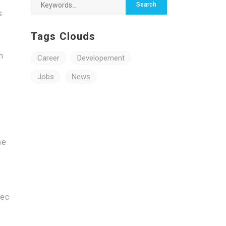
s
Tags Clouds
n
Career
Developement
Jobs
News
ne
vec
e