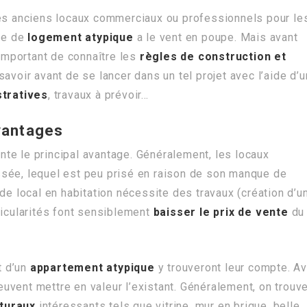
des anciens locaux commerciaux ou professionnels pour le
nre de
logement atypique
a le vent en poupe. Mais avant
 important de connaître les
règles de construction et
 savoir avant de se lancer dans un tel projet avec l’aide d’u
stratives
, travaux à prévoir…
avantages
sente le principal avantage. Généralement, les locaux
sée, lequel est peu prisé en raison de son manque de
de local en habitation nécessite des travaux (création d’u
ticularités font sensiblement
baisser le prix de vente
du
t d’un
appartement atypique
y trouveront leur compte. A
peuvent mettre en valeur l’existant. Généralement, on trouv
turaux
intéressants tels que vitrine, mur en brique, belle